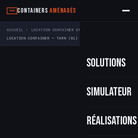
Aller
Containers
Aménagés
au
contenu
ACCUEIL
›
LOCATION CONTAINER EN OCCITANIE
›
LOCATION CONTAINER — TARN (81)
Solutions
Simulateur
Réalisations