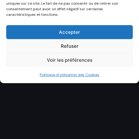
uniques sur ce site. Le fait de ne pas consentir ou de retirer son
consentement peut avoir un effet négatif sur certaines
caractéristiques et fonctions.
Accepter
Refuser
Voir les préférences
Politique d’utilisation des Cookies
DÉCOUVRIR
CATION CONTAINER TARN
LIVRAISON 81
DEVIS GR