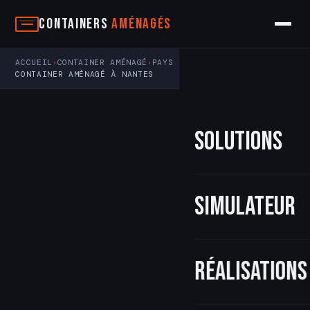
Aller
Containers
Aménagés
au
contenu
ACCUEIL
CONTAINER AMÉNAGÉ
PAYS DE LA LOIRE
›
›
›
CONTAINER AMÉNAGÉ À NANTES
Solutions
Simulateur
Réalisations