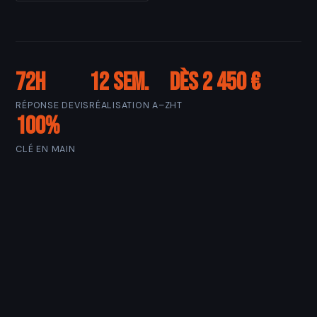
72h
12 sem.
Dès 2 450 €
RÉPONSE DEVIS
RÉALISATION A–Z
HT
100%
CLÉ EN MAIN