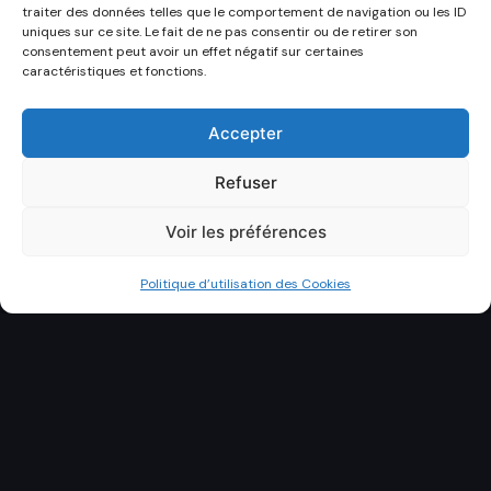
traiter des données telles que le comportement de navigation ou les ID
uniques sur ce site. Le fait de ne pas consentir ou de retirer son
consentement peut avoir un effet négatif sur certaines
caractéristiques et fonctions.
Accepter
Refuser
Voir les préférences
Politique d’utilisation des Cookies
DÉCOUVRIR
NTAINER AMÉNAGÉ À CAEN
LIVRAISON CALVADOS
D