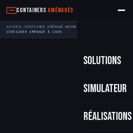
Aller
Containers
Aménagés
au
contenu
ACCUEIL
CONTAINER AMÉNAGÉ
NORMANDIE
›
›
›
CONTAINER AMÉNAGÉ À CAEN
Solutions
Simulateur
Réalisations