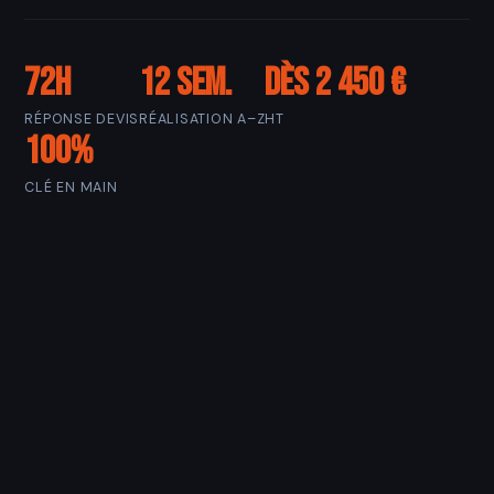
72h
12 sem.
Dès 2 450 €
RÉPONSE DEVIS
RÉALISATION A–Z
HT
100%
CLÉ EN MAIN