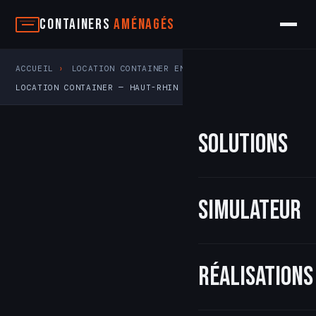
Aller
Containers
Aménagés
au
contenu
ACCUEIL
›
LOCATION CONTAINER EN GRAND EST
›
LOCATION CONTAINER — HAUT-RHIN (68)
Solutions
Simulateur
Réalisations