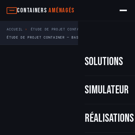
Aller
Containers
Aménagés
au
contenu
ACCUEIL
›
ÉTUDE DE PROJET CONTAINER EN GRAND EST
›
ÉTUDE DE PROJET CONTAINER — BAS-RHIN (67)
Solutions
Simulateur
Réalisations