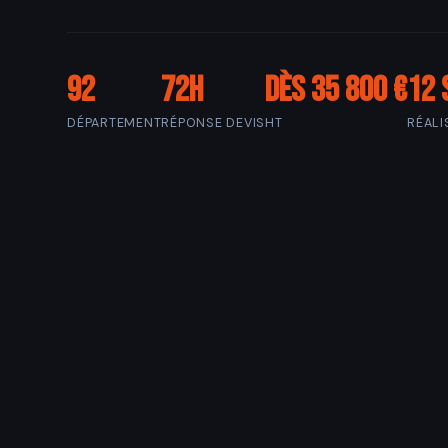
92
72h
Dès 35 800 €
12 
DÉPARTEMENT
RÉPONSE DEVIS
HT
RÉALI