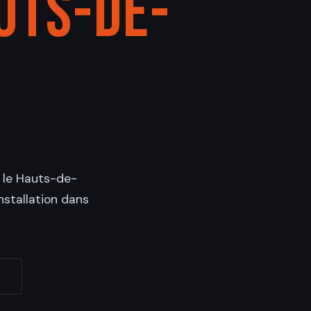
uts-de-
s le Hauts-de-
installation dans