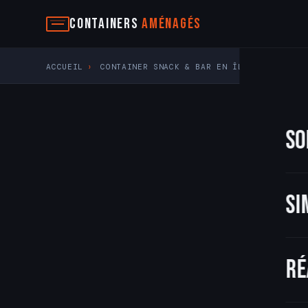
Aller
Containers
Aménagés
au
contenu
ACCUEIL
›
CONTAINER SNACK & BAR EN ÎLE-DE-FRANCE
So
Si
Ré