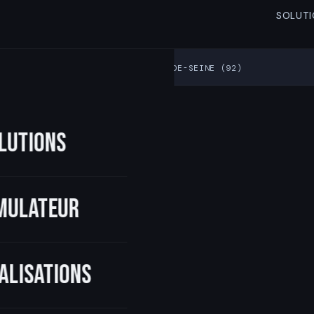
SOLUTI
›
CONTAINER SNACK & BAR — HAUTS-DE-SEINE (92)
lutions
mulateur
alisations