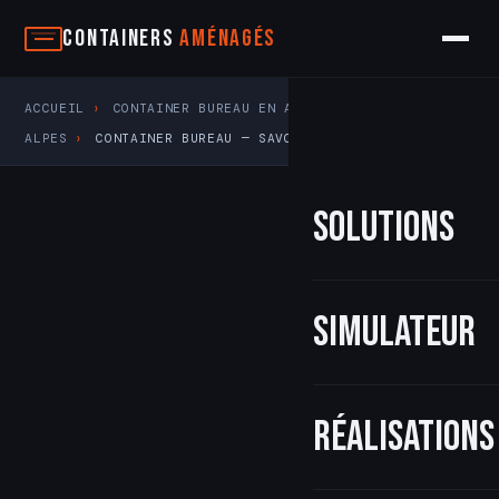
Aller
Containers
Aménagés
au
contenu
ACCUEIL
›
CONTAINER BUREAU EN AUVERGNE-RHÔNE-
ALPES
›
CONTAINER BUREAU — SAVOIE (73)
Solutions
Simulateur
Réalisations