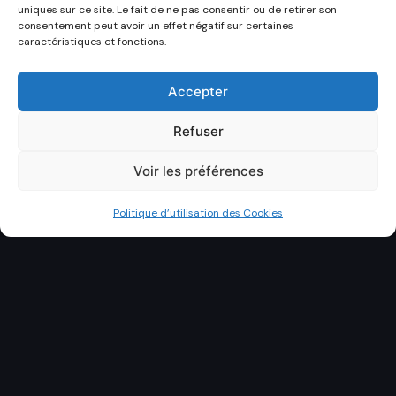
uniques sur ce site. Le fait de ne pas consentir ou de retirer son
consentement peut avoir un effet négatif sur certaines
caractéristiques et fonctions.
Accepter
Refuser
Voir les préférences
Politique d’utilisation des Cookies
DÉCOUVRIR
NTAINER BUREAU SAVOIE
LIVRAISON 73
DEVIS GR