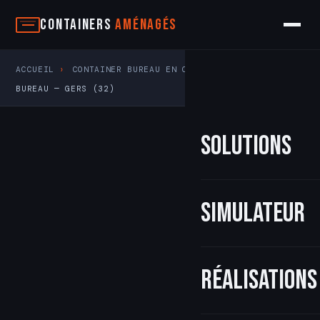
Aller
Containers
Aménagés
au
contenu
ACCUEIL
›
CONTAINER BUREAU EN OCCITANIE
›
CONTAINER
BUREAU — GERS (32)
Solutions
Simulateur
Réalisations