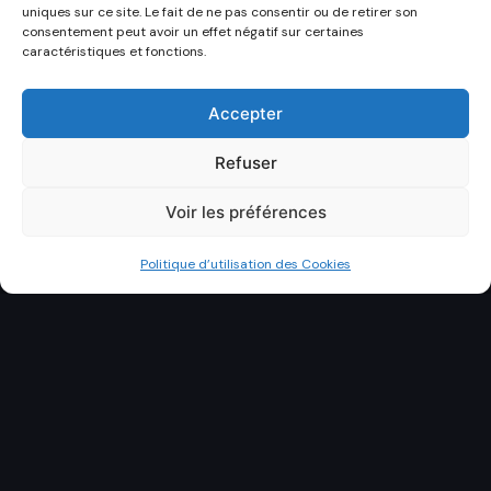
uniques sur ce site. Le fait de ne pas consentir ou de retirer son
consentement peut avoir un effet négatif sur certaines
caractéristiques et fonctions.
Accepter
Refuser
Voir les préférences
Politique d’utilisation des Cookies
DÉCOUVRIR
NTAINER BUREAU GERS
LIVRAISON 32
DEVIS GRAT