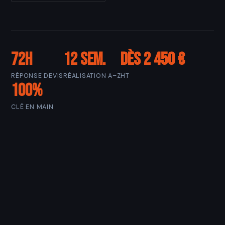
72h
12 sem.
Dès 2 450 €
RÉPONSE DEVIS
RÉALISATION A–Z
HT
100%
CLÉ EN MAIN