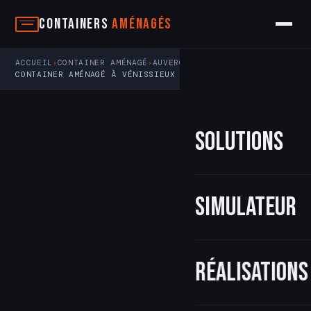
Aller
Containers
Aménagés
au
contenu
ACCUEIL
CONTAINER AMÉNAGÉ
AUVERGNE-RHÔNE-ALPES
›
›
›
CONTAINER AMÉNAGÉ À VÉNISSIEUX
Solutions
Simulateur
Réalisations