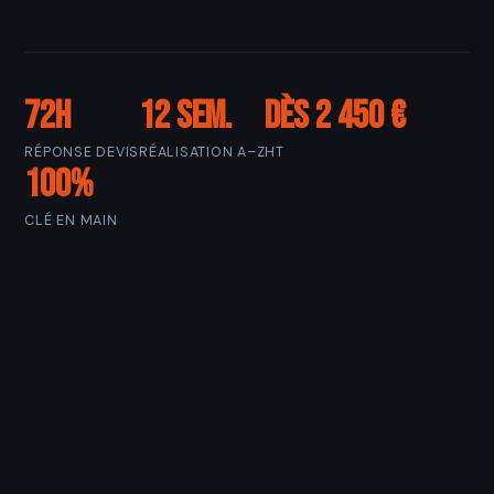
72h
12 sem.
Dès 2 450 €
RÉPONSE DEVIS
RÉALISATION A–Z
HT
100%
CLÉ EN MAIN