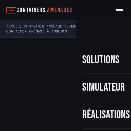
Aller
Containers
Aménagés
au
contenu
ACCUEIL
CONTAINER AMÉNAGÉ
AUVERGNE-RHÔNE-ALPES
›
›
›
CONTAINER AMÉNAGÉ À AUBENAS
Solutions
Simulateur
Réalisations