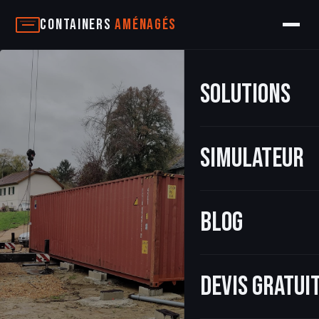
Aller
Containers
Aménagés
au
contenu
Solutions
Simulateur
Blog
Devis gratu